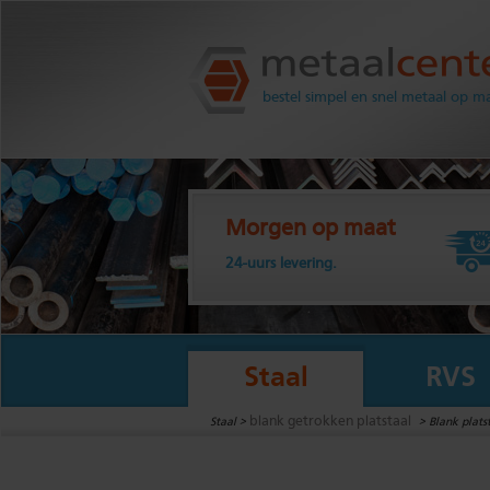
Metaalcenter.nl
bestel simpel en snel metaal op m
Morgen op maat
24-uurs levering.
Staal
RVS
blank getrokken platstaal
Staal >
>
Blank plats