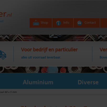
aat
Shop
Info
Contact
Voor bedrijf en particulier
Ver
alles uit voorraad leverbaar.
Bove
Aluminium
Diverse
taal 60 x 5 mm