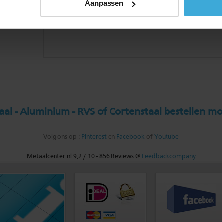
Aanpassen
al - Aluminium - RVS of Cortenstaal bestellen mo
Volg ons op :
Pinterest
en
Facebook
of
Youtube
Metaalcenter.nl
9,2
/
10
-
856
Reviews @
Feedbackcompany