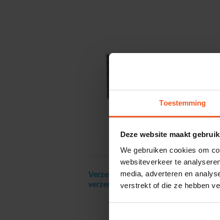
Toestemming
Deze website maakt gebruik
We gebruiken cookies om cont
websiteverkeer te analyseren
media, adverteren en analys
Verzendkosten € 18 excl. BTW, gratis
verstrekt of die ze hebben v
verzending vanaf € 250 excl. BTW