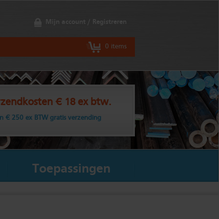
Mijn account / Registreren
0 items
zendkosten € 18 ex btw.
n € 250 ex BTW gratis verzending
Toepassingen