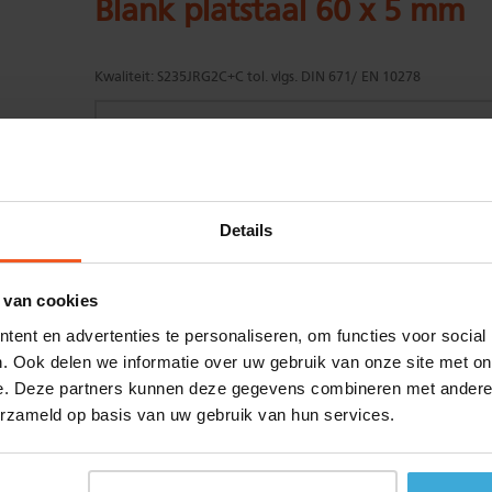
Blank platstaal 60 x 5 mm
Kwaliteit:
S235JRG2C+C tol. vlgs. DIN 671/ EN 10278
Gewenste
(max. 2000 mm)
Details
lengtemaat in
mm
+/- 2 mm lengtetolerantie
 van cookies
Aantal:
ent en advertenties te personaliseren, om functies voor social
Materiaalkosten
€
0,00
. Ook delen we informatie over uw gebruik van onze site met on
Bewerkingskosten :
€
0,00
e. Deze partners kunnen deze gegevens combineren met andere i
Totaalbedrag :
€
0,00
erzameld op basis van uw gebruik van hun services.
Alle bedragen zijn excl. 21% BTW