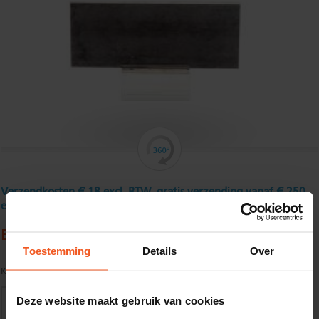
Verzendkosten € 18 excl. BTW, gratis verzending vanaf € 250
excl. BTW
Blank platstaal 75 x 12 mm
Toestemming
Details
Over
Kwaliteit:
S235JRG2C+C tol. vlgs. DIN 671/ EN 10278
Deze website maakt gebruik van cookies