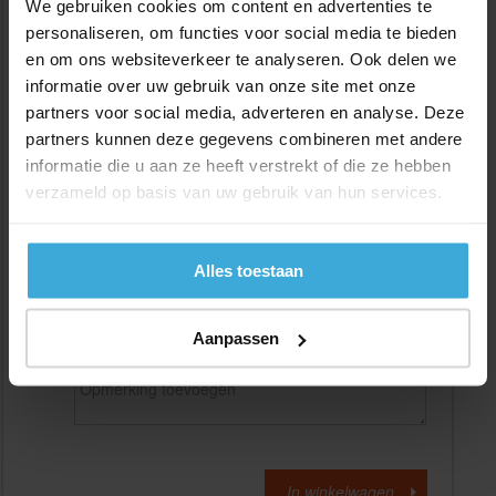
We gebruiken cookies om content en advertenties te
personaliseren, om functies voor social media te bieden
en om ons websiteverkeer te analyseren. Ook delen we
Gewenste
(max. 2000 mm)
lengtemaat in
mm
informatie over uw gebruik van onze site met onze
partners voor social media, adverteren en analyse. Deze
+/- 2 mm lengtetolerantie
partners kunnen deze gegevens combineren met andere
Aantal:
informatie die u aan ze heeft verstrekt of die ze hebben
verzameld op basis van uw gebruik van hun services.
Materiaalkosten
€
0,00
Bewerkingskosten :
€
0,00
Totaalbedrag :
€
0,00
Alles toestaan
Alle bedragen zijn excl. 21% BTW
Aanpassen