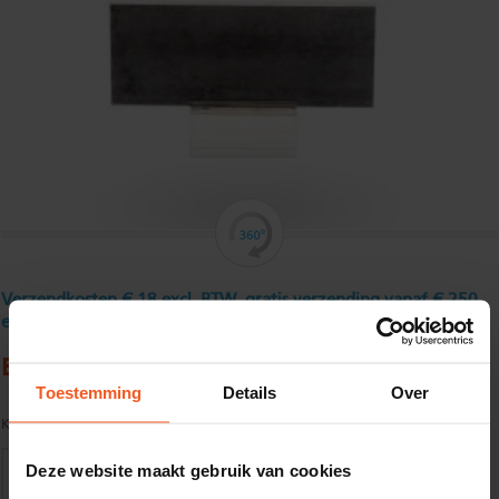
Verzendkosten € 18 excl. BTW, gratis verzending vanaf € 250
excl. BTW
Blank platstaal 80 x 16 mm
Toestemming
Details
Over
Kwaliteit:
S235JRG2C+C tol. vlgs. DIN 671/ EN 10278
Deze website maakt gebruik van cookies