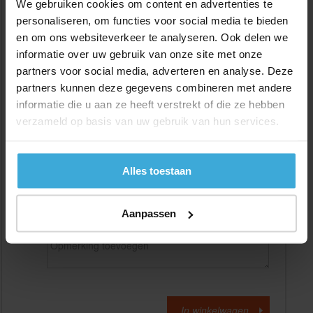
We gebruiken cookies om content en advertenties te
personaliseren, om functies voor social media te bieden
en om ons websiteverkeer te analyseren. Ook delen we
Gewenste
(max. 2000 mm)
lengtemaat in
mm
informatie over uw gebruik van onze site met onze
partners voor social media, adverteren en analyse. Deze
+/- 2 mm lengtetolerantie
partners kunnen deze gegevens combineren met andere
Aantal:
informatie die u aan ze heeft verstrekt of die ze hebben
verzameld op basis van uw gebruik van hun services.
Materiaalkosten
€
0,00
Bewerkingskosten :
€
0,00
Totaalbedrag :
€
0,00
Alles toestaan
Alle bedragen zijn excl. 21% BTW
Aanpassen