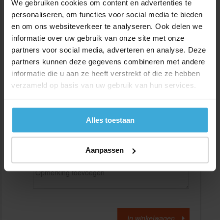
We gebruiken cookies om content en advertenties te
personaliseren, om functies voor social media te bieden
en om ons websiteverkeer te analyseren. Ook delen we
Gewenste
(max. 2000 mm)
lengtemaat in
mm
informatie over uw gebruik van onze site met onze
partners voor social media, adverteren en analyse. Deze
+/- 2 mm lengtetolerantie
partners kunnen deze gegevens combineren met andere
Aantal:
informatie die u aan ze heeft verstrekt of die ze hebben
verzameld op basis van uw gebruik van hun services.
Materiaalkosten
€
0,00
Bewerkingskosten :
€
0,00
Totaalbedrag :
€
0,00
Alles toestaan
Alle bedragen zijn excl. 21% BTW
Aanpassen