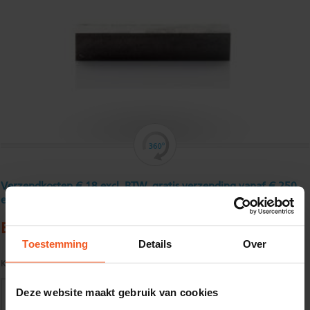
Verzendkosten € 18 excl. BTW, gratis verzending vanaf € 250
excl. BTW
Blank vierkantstaal 40 mm
Toestemming
Details
Over
Kwaliteit:
S235JRG2C+C tol. vlgs. DIN 671/ EN 10278
Deze website maakt gebruik van cookies