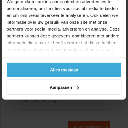
We gebruiken cookies om content en advertenties te
personaliseren, om functies voor social media te bieden
en om ons websiteverkeer te analyseren. Ook delen we
Gewenste
(max. 2000 mm)
lengtemaat in
mm
informatie over uw gebruik van onze site met onze
partners voor social media, adverteren en analyse. Deze
+/- 2 mm lengtetolerantie
partners kunnen deze gegevens combineren met andere
Aantal:
informatie die u aan ze heeft verstrekt of die ze hebben
verzameld op basis van uw gebruik van hun services.
Materiaalkosten
€
0,00
Bewerkingskosten :
€
0,00
Totaalbedrag :
€
0,00
Alles toestaan
Alle bedragen zijn excl. 21% BTW
Aanpassen