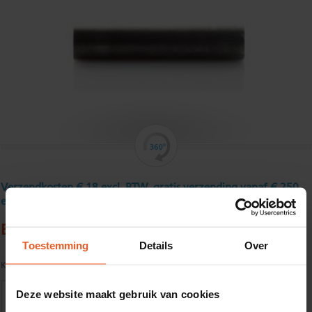
Verzendkosten € 18 excl. BTW, gratis verzending vanaf € 250
excl. BTW
Blank rondstaal 13 mm
Toestemming
Details
Over
Kwaliteit:
S235JRG2C+C tol. vlgs. DIN 671/ EN 10278
Deze website maakt gebruik van cookies