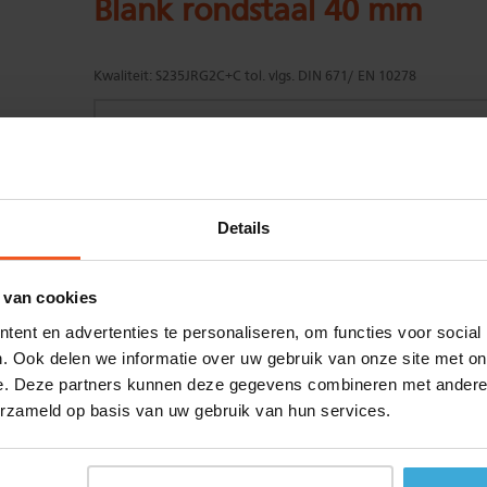
Blank rondstaal 40 mm
Kwaliteit:
S235JRG2C+C tol. vlgs. DIN 671/ EN 10278
Gewenste
(max. 2000 mm)
Details
lengtemaat in
mm
+/- 2 mm lengtetolerantie
 van cookies
Aantal:
ent en advertenties te personaliseren, om functies voor social
Materiaalkosten
€
0,00
. Ook delen we informatie over uw gebruik van onze site met on
Bewerkingskosten :
€
0,00
e. Deze partners kunnen deze gegevens combineren met andere i
Totaalbedrag :
€
0,00
erzameld op basis van uw gebruik van hun services.
Alle bedragen zijn excl. 21% BTW