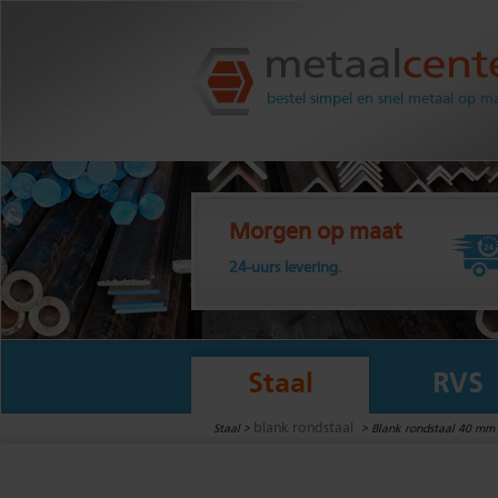
Metaalcenter.nl
bestel simpel en snel metaal op m
Morgen op maat
24-uurs levering.
Staal
RVS
blank rondstaal
Staal >
>
Blank rondstaal 40 mm