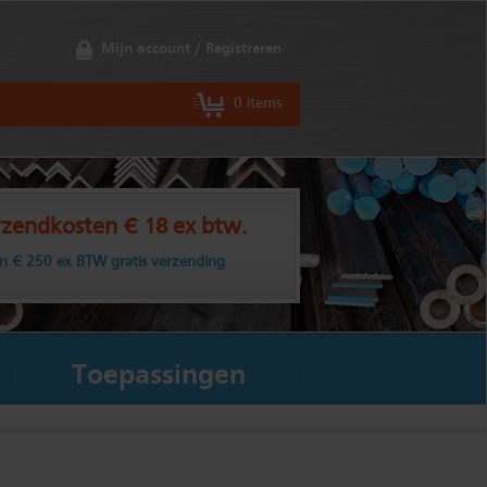
Mijn account / Registreren
0 items
zendkosten € 18 ex btw.
n € 250 ex BTW gratis verzending
Toepassingen