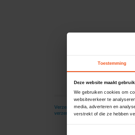
Toestemming
Deze website maakt gebruik
We gebruiken cookies om cont
websiteverkeer te analyseren
media, adverteren en analys
Verzendkosten € 18 excl. BTW, gratis
verstrekt of die ze hebben v
verzending vanaf € 250 excl. BTW