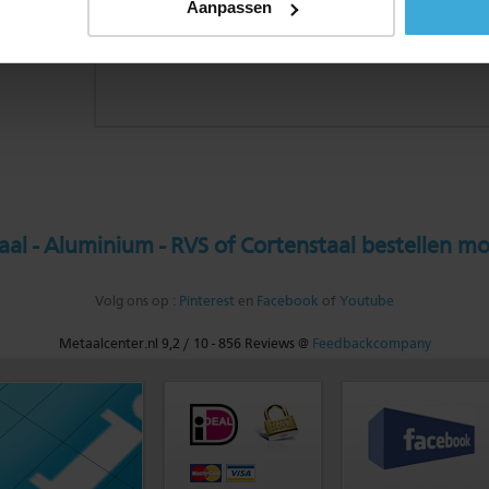
Aanpassen
al - Aluminium - RVS of Cortenstaal bestellen mo
Volg ons op :
Pinterest
en
Facebook
of
Youtube
Metaalcenter.nl
9,2
/
10
-
856
Reviews @
Feedbackcompany