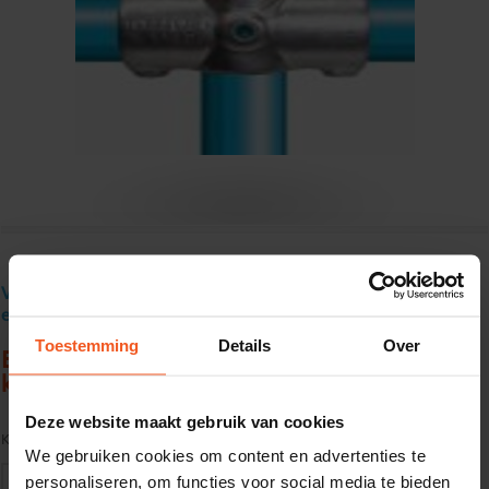
Verzendkosten € 18 excl. BTW, gratis verzending vanaf € 250
excl. BTW
Toestemming
Details
Over
Buisklem type 119 C, verzinkt1 1/4" (42,4)
kruisstuk
Deze website maakt gebruik van cookies
Kwaliteit:
S235JR (EN10025) Thermisch verzinkt
We gebruiken cookies om content en advertenties te
personaliseren, om functies voor social media te bieden