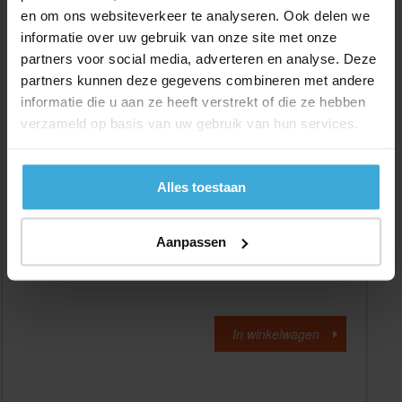
en om ons websiteverkeer te analyseren. Ook delen we
Standaard maat:
informatie over uw gebruik van onze site met onze
Voorraad:
7
partners voor social media, adverteren en analyse. Deze
Aantal:
partners kunnen deze gegevens combineren met andere
informatie die u aan ze heeft verstrekt of die ze hebben
verzameld op basis van uw gebruik van hun services.
Materiaalkosten :
€
0,00
Bewerkingskosten :
€
0,00
Alle bedragen zijn excl. 21% BTW
Alles toestaan
Aanpassen