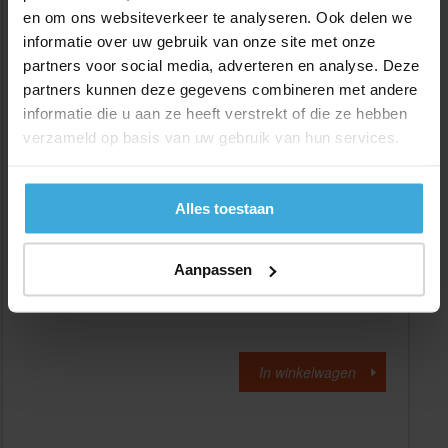
en om ons websiteverkeer te analyseren. Ook delen we
Standaard maat:
informatie over uw gebruik van onze site met onze
Voorraad:
11
partners voor social media, adverteren en analyse. Deze
Aantal:
partners kunnen deze gegevens combineren met andere
informatie die u aan ze heeft verstrekt of die ze hebben
verzameld op basis van uw gebruik van hun services.
Materiaalkosten :
€
0,00
Bewerkingskosten :
€
0,00
Alle bedragen zijn excl. 21% BTW
Alles toestaan
Aanpassen