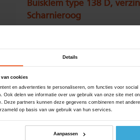
Buisklem type 138 D, verzin
Scharnieroog
Kwaliteit:
S235JR (EN10025) Thermisch verzinkt
Standaard maat:
Details
Voorraad:
16
Aantal:
 van cookies
ent en advertenties te personaliseren, om functies voor social
Materiaalkosten :
€
0,00
. Ook delen we informatie over uw gebruik van onze site met on
Bewerkingskosten :
€
0,00
e. Deze partners kunnen deze gegevens combineren met andere i
erzameld op basis van uw gebruik van hun services.
Alle bedragen zijn excl. 21% BTW
Aanpassen