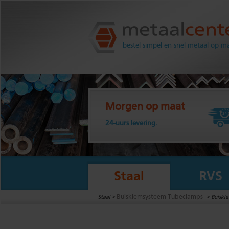
Metaalcenter.nl
bestel simpel en snel metaal op m
Morgen op maat
24-uurs levering.
Staal
RVS
Buisklemsysteem Tubeclamps
Staal >
>
Buiskle