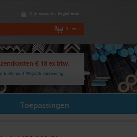
Mijn account / Registreren
0 items
zendkosten € 18 ex btw.
n € 250 ex BTW gratis verzending
Toepassingen