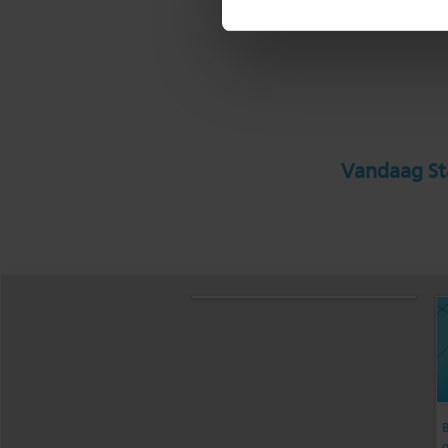
Vandaag Sta
B
g