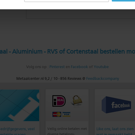
al - Aluminium - RVS of Cortenstaal bestellen mo
Volg ons op :
Pinterest
en
Facebook
of
Youtube
Metaalcenter.nl
9,2
/
10
-
856
Reviews @
Feedbackcompany
edrijfgegevens, veel
Veilig online betalen met
Like ons, laat ons zien
diverse betalings-
estelde vragen,
wat je gemaakt hebt