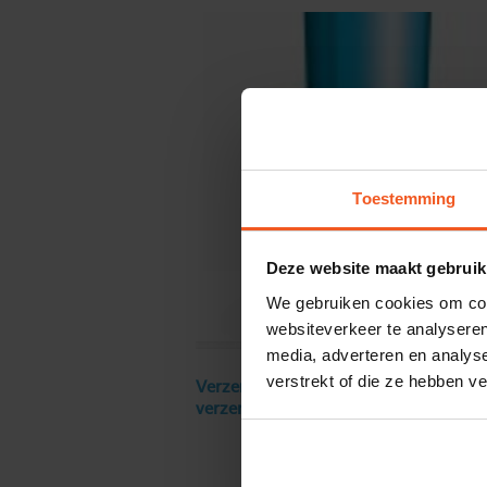
Toestemming
Deze website maakt gebruik
We gebruiken cookies om cont
websiteverkeer te analyseren
media, adverteren en analys
verstrekt of die ze hebben v
Verzendkosten € 18 excl. BTW, gratis
verzending vanaf € 250 excl. BTW