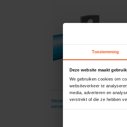
Toestemming
Deze website maakt gebruik
We gebruiken cookies om cont
websiteverkeer te analyseren
media, adverteren en analys
verstrekt of die ze hebben v
Verzendkosten € 18 excl. BTW, gratis
verzending vanaf € 250 excl. BTW