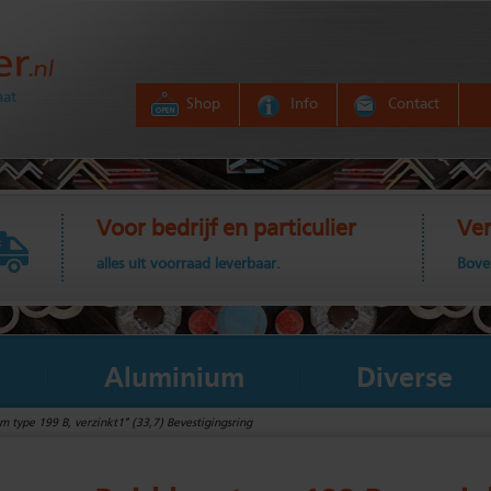
aat
Shop
Info
Contact
Voor bedrijf en particulier
Ver
alles uit voorraad leverbaar.
Bove
Aluminium
Diverse
m type 199 B, verzinkt1" (33,7) Bevestigingsring