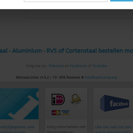
al - Aluminium - RVS of Cortenstaal bestellen mo
Volg ons op :
Pinterest
en
Facebook
of
Youtube
Metaalcenter.nl
9,2
/
10
-
856
Reviews @
Feedbackcompany
edrijfgegevens, veel
Veilig online betalen met
Like ons, laat ons zien
diverse betalings-
estelde vragen,
wat je gemaakt hebt