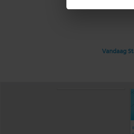
Vandaag Sta
B
g