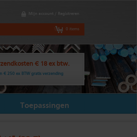
Mijn account / Registreren
0 items
zendkosten € 18 ex btw.
n € 250 ex BTW gratis verzending
Toepassingen