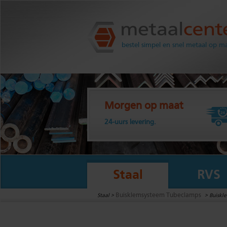
Metaalcenter.nl
bestel simpel en snel metaal op m
Morgen op maat
24-uurs levering.
Staal
RVS
Buisklemsysteem Tubeclamps
Staal >
>
Buiskle