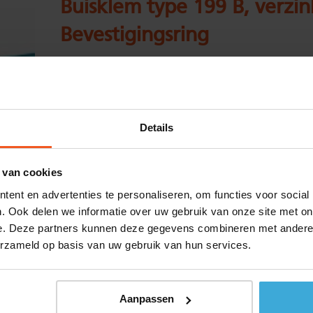
Buisklem type 199 B, verzin
Bevestigingsring
Kwaliteit:
S235JR (EN10025) Thermisch verzinkt
Standaard maat:
Details
Voorraad:
21
Aantal:
 van cookies
ent en advertenties te personaliseren, om functies voor social
Materiaalkosten :
€
0,00
. Ook delen we informatie over uw gebruik van onze site met on
Bewerkingskosten :
€
0,00
e. Deze partners kunnen deze gegevens combineren met andere i
erzameld op basis van uw gebruik van hun services.
Alle bedragen zijn excl. 21% BTW
Aanpassen