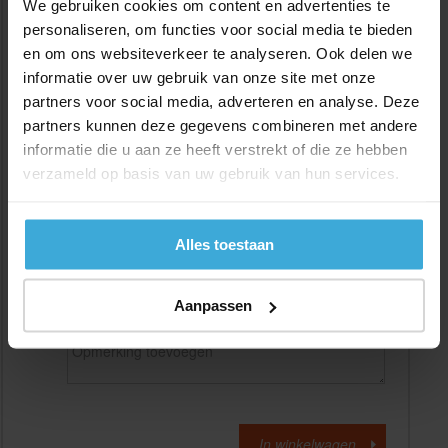
We gebruiken cookies om content en advertenties te
personaliseren, om functies voor social media te bieden
en om ons websiteverkeer te analyseren. Ook delen we
Gewenste
(max. 2000 mm)
lengtemaat in
mm
informatie over uw gebruik van onze site met onze
partners voor social media, adverteren en analyse. Deze
+/- 2 mm lengtetolerantie
partners kunnen deze gegevens combineren met andere
Aantal:
informatie die u aan ze heeft verstrekt of die ze hebben
verzameld op basis van uw gebruik van hun services.
Materiaalkosten
€
0,00
Bewerkingskosten :
€
0,00
Totaalbedrag :
€
0,00
Alles toestaan
Alle bedragen zijn excl. 21% BTW
Aanpassen