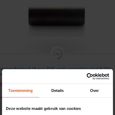
Verzendkosten € 18 excl. BTW, gratis verzending vanaf € 250
excl. BTW
Ronde buis, gelast10 x 1 mm
Toestemming
Details
Over
Kwaliteit:
E220/E235 CR1/CR2 volgens EN10305-3-S3
Deze website maakt gebruik van cookies