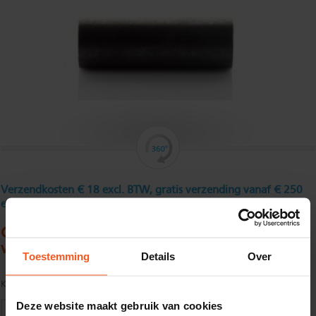
Verzendkosten € 18 excl. BTW, gratis verzending vanaf € 250
excl. BTW
Gasbuis 1 1/4" gelast42,4 x 3,25 mm
verzinkt, glad
Toestemming
Details
Over
Kwaliteit:
S195T volgens EN10255 M Install
Deze website maakt gebruik van cookies