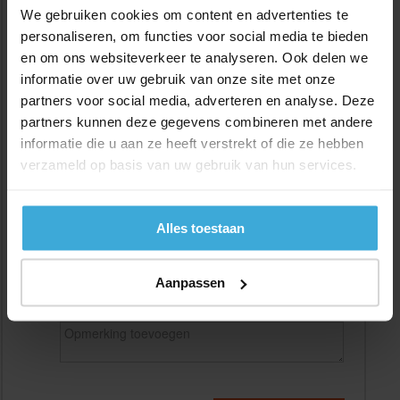
We gebruiken cookies om content en advertenties te
personaliseren, om functies voor social media te bieden
en om ons websiteverkeer te analyseren. Ook delen we
Gewenste
(max. 2000 mm)
informatie over uw gebruik van onze site met onze
lengtemaat in
mm
partners voor social media, adverteren en analyse. Deze
+/- 2 mm lengtetolerantie
partners kunnen deze gegevens combineren met andere
informatie die u aan ze heeft verstrekt of die ze hebben
Aantal:
verzameld op basis van uw gebruik van hun services.
Materiaalkosten
€
0,00
Bewerkingskosten :
€
0,00
Totaalbedrag :
€
0,00
Alles toestaan
Alle bedragen zijn excl. 21% BTW
Aanpassen