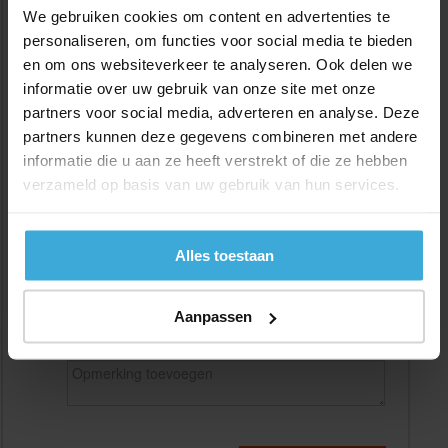
We gebruiken cookies om content en advertenties te
personaliseren, om functies voor social media te bieden
en om ons websiteverkeer te analyseren. Ook delen we
Gewenste
(max. 2000 mm)
informatie over uw gebruik van onze site met onze
lengtemaat in
mm
partners voor social media, adverteren en analyse. Deze
+/- 2 mm lengtetolerantie
partners kunnen deze gegevens combineren met andere
informatie die u aan ze heeft verstrekt of die ze hebben
Aantal:
verzameld op basis van uw gebruik van hun services.
Materiaalkosten
€
0,00
Bewerkingskosten :
€
0,00
Totaalbedrag :
€
0,00
Alles toestaan
Alle bedragen zijn excl. 21% BTW
Aanpassen