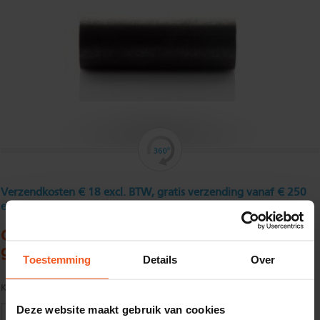
Verzendkosten € 18 excl. BTW, gratis verzending vanaf € 250
excl. BTW
Gasbuis 1/4" gelast13,5 x 2,35 mm zwart,
glad
Toestemming
Details
Over
Kwaliteit:
S195T volgens EN10255 M Install
Deze website maakt gebruik van cookies