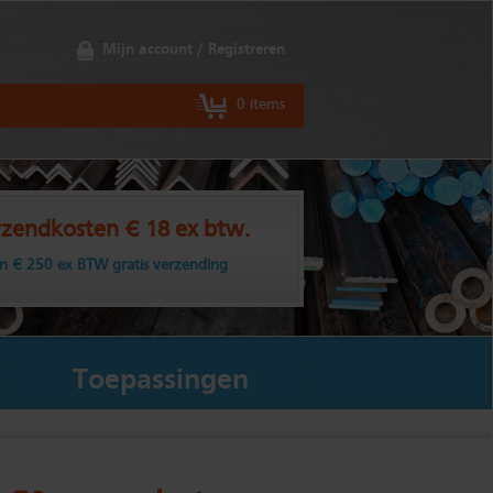
Mijn account / Registreren
0 items
zendkosten € 18 ex btw.
n € 250 ex BTW gratis verzending
Toepassingen