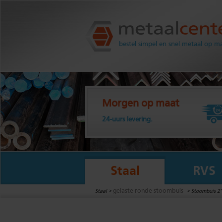
Metaalcenter.nl
bestel simpel en snel metaal op m
Morgen op maat
24-uurs levering.
Staal
RVS
gelaste ronde stoombuis
Staal >
>
Stoombuis 2"