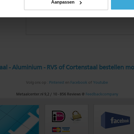
Aanpassen
al - Aluminium - RVS of Cortenstaal bestellen mo
Volg ons op :
Pinterest
en
Facebook
of
Youtube
Metaalcenter.nl
9,2
/
10
-
856
Reviews @
Feedbackcompany