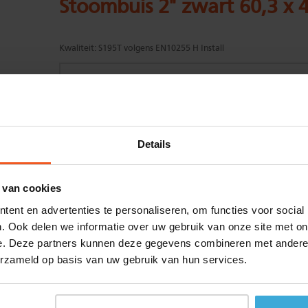
Stoombuis 2" zwart 60,3 x 
Kwaliteit:
S195T volgens EN10255 H Install
Gewenste
(max. 2000 mm)
Details
lengtemaat in
mm
+/- 2 mm lengtetolerantie
 van cookies
Aantal:
ent en advertenties te personaliseren, om functies voor social
Materiaalkosten
€
0,00
. Ook delen we informatie over uw gebruik van onze site met on
Bewerkingskosten :
€
0,00
e. Deze partners kunnen deze gegevens combineren met andere i
Totaalbedrag :
€
0,00
erzameld op basis van uw gebruik van hun services.
Alle bedragen zijn excl. 21% BTW