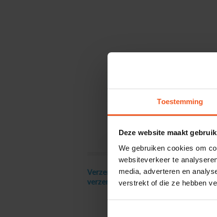
Toestemming
Deze website maakt gebruik
We gebruiken cookies om cont
websiteverkeer te analyseren
media, adverteren en analys
Verzendkosten € 18 excl. BTW, gratis
verstrekt of die ze hebben v
verzending vanaf € 250 excl. BTW