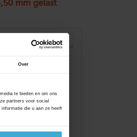
4,50 mm gelast
Over
 media te bieden en om ons
ze partners voor social
nformatie die u aan ze heeft