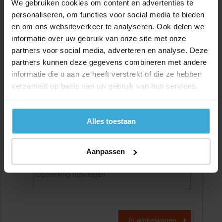
We gebruiken cookies om content en advertenties te
personaliseren, om functies voor social media te bieden
en om ons websiteverkeer te analyseren. Ook delen we
Gewenste
(max. 2000 mm)
lengtemaat in
mm
informatie over uw gebruik van onze site met onze
partners voor social media, adverteren en analyse. Deze
+/- 2 mm lengtetolerantie
partners kunnen deze gegevens combineren met andere
Aantal:
informatie die u aan ze heeft verstrekt of die ze hebben
verzameld op basis van uw gebruik van hun services.
Materiaalkosten
€
0,00
Bewerkingskosten :
€
0,00
Totaalbedrag :
€
0,00
Alles toestaan
Alle bedragen zijn excl. 21% BTW
Aanpassen