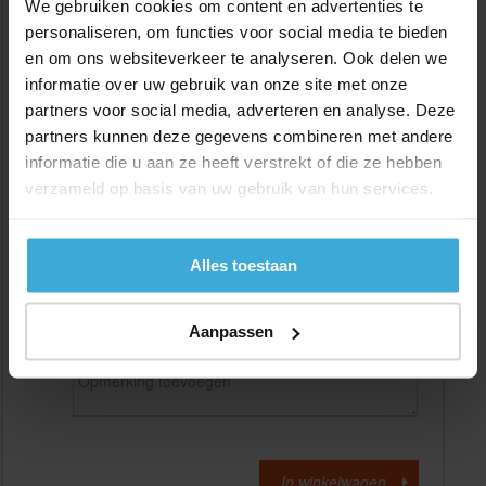
We gebruiken cookies om content en advertenties te
personaliseren, om functies voor social media te bieden
en om ons websiteverkeer te analyseren. Ook delen we
Gewenste
(max. 2000 mm)
lengtemaat in
mm
informatie over uw gebruik van onze site met onze
partners voor social media, adverteren en analyse. Deze
+/- 2 mm lengtetolerantie
partners kunnen deze gegevens combineren met andere
Aantal:
informatie die u aan ze heeft verstrekt of die ze hebben
verzameld op basis van uw gebruik van hun services.
Materiaalkosten
€
0,00
Bewerkingskosten :
€
0,00
Totaalbedrag :
€
0,00
Alles toestaan
Alle bedragen zijn excl. 21% BTW
Aanpassen