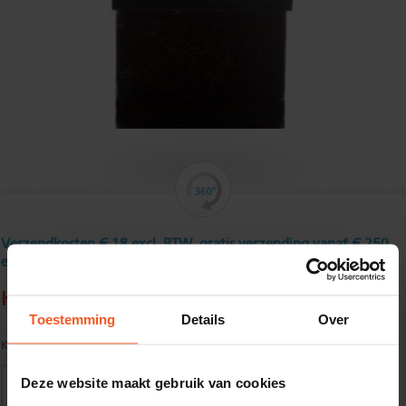
Verzendkosten € 18 excl. BTW, gratis verzending vanaf € 250
excl. BTW
HEA 200
Toestemming
Details
Over
Kwaliteit:
S235JR volgens EN10025
Deze website maakt gebruik van cookies