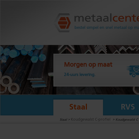
Metaalcenter.nl
bestel simpel en snel metaal op m
Morgen op maat
24-uurs levering.
Staal
RVS
Koudgewalst C-profiel
Staal >
>
Koudgewalst C -