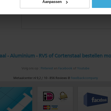
Aanpassen
al - Aluminium - RVS of Cortenstaal bestellen mo
Volg ons op :
Pinterest
en
Facebook
of
Youtube
Metaalcenter.nl
9,2
/
10
-
856
Reviews @
Feedbackcompany