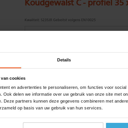
Koudgewalst C - profiel 35 
Kwaliteit:
S235JR Gebeitst volgens EN10025
Gewenste
(max. 2000 mm)
Details
lengtemaat in
mm
+/- 2 mm lengtetolerantie
 van cookies
Aantal:
ent en advertenties te personaliseren, om functies voor social
Materiaalkosten
€
0,00
. Ook delen we informatie over uw gebruik van onze site met on
Bewerkingskosten :
€
0,00
e. Deze partners kunnen deze gegevens combineren met andere i
Totaalbedrag :
€
0,00
erzameld op basis van uw gebruik van hun services.
Alle bedragen zijn excl. 21% BTW