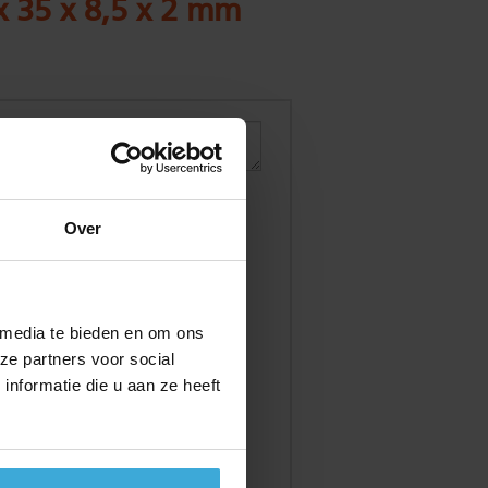
x 35 x 8,5 x 2 mm
Over
 media te bieden en om ons
ze partners voor social
nformatie die u aan ze heeft