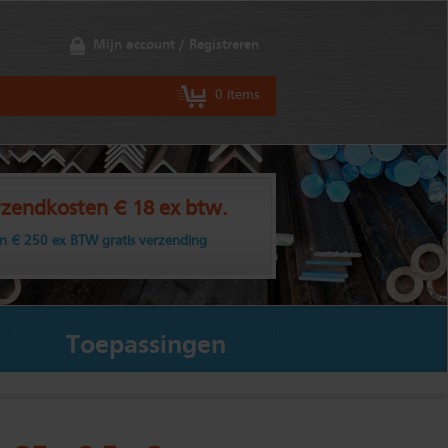
Mijn account / Registreren
0 items
zendkosten € 18 ex btw.
n € 250 ex BTW gratis verzending
Toepassingen