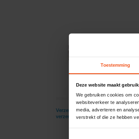
Toestemming
Deze website maakt gebruik
We gebruiken cookies om cont
websiteverkeer te analyseren
media, adverteren en analys
Verzendkosten € 18 excl. BTW, gratis
verstrekt of die ze hebben v
verzending vanaf € 250 excl. BTW