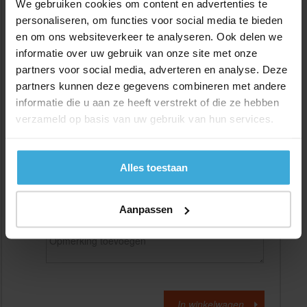
We gebruiken cookies om content en advertenties te
personaliseren, om functies voor social media te bieden
en om ons websiteverkeer te analyseren. Ook delen we
Gewenste
(max. 2000 mm)
lengtemaat in
mm
informatie over uw gebruik van onze site met onze
partners voor social media, adverteren en analyse. Deze
+/- 2 mm lengtetolerantie
partners kunnen deze gegevens combineren met andere
Aantal:
informatie die u aan ze heeft verstrekt of die ze hebben
verzameld op basis van uw gebruik van hun services.
Materiaalkosten
€
0,00
Bewerkingskosten :
€
0,00
Totaalbedrag :
€
0,00
Alles toestaan
Alle bedragen zijn excl. 21% BTW
Aanpassen