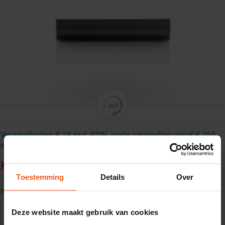
Verzendkosten € 18 excl. BTW, gratis verzending vanaf € 250
excl. BTW
Koudgewalst hoekprofiel 30 x 15 x 3 mm
Toestemming
Details
Over
Kwaliteit:
S235JR volgens EN10025
Deze website maakt gebruik van cookies