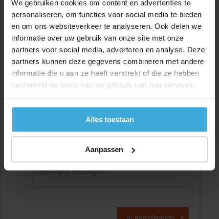
We gebruiken cookies om content en advertenties te
personaliseren, om functies voor social media te bieden
en om ons websiteverkeer te analyseren. Ook delen we
Gewenste
(max. 2000 mm)
lengtemaat in
mm
informatie over uw gebruik van onze site met onze
partners voor social media, adverteren en analyse. Deze
+/- 2 mm lengtetolerantie
partners kunnen deze gegevens combineren met andere
Aantal:
informatie die u aan ze heeft verstrekt of die ze hebben
verzameld op basis van uw gebruik van hun services.
Materiaalkosten
€
0,00
Bewerkingskosten :
€
0,00
Totaalbedrag :
€
0,00
Alles toestaan
Alle bedragen zijn excl. 21% BTW
Aanpassen