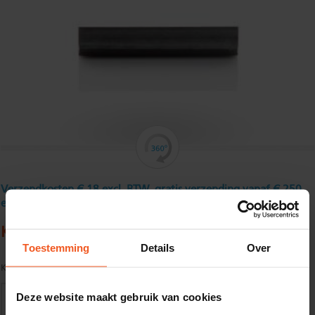
Verzendkosten € 18 excl. BTW, gratis verzending vanaf € 250
excl. BTW
Koudgewalst hoekprofiel 35 x 35 x 3 mm
Toestemming
Details
Over
Kwaliteit:
S235JR volgens EN10025
Deze website maakt gebruik van cookies