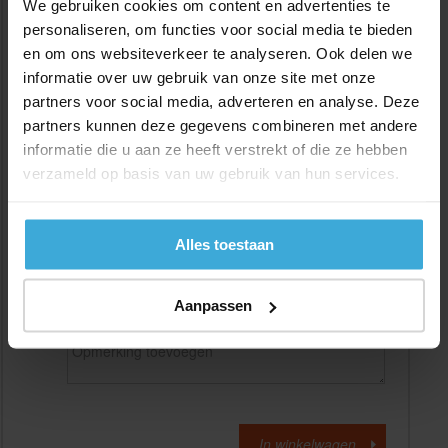
We gebruiken cookies om content en advertenties te
personaliseren, om functies voor social media te bieden
en om ons websiteverkeer te analyseren. Ook delen we
Gewenste
(max. 2000 mm)
lengtemaat in
mm
informatie over uw gebruik van onze site met onze
partners voor social media, adverteren en analyse. Deze
+/- 2 mm lengtetolerantie
partners kunnen deze gegevens combineren met andere
Aantal:
informatie die u aan ze heeft verstrekt of die ze hebben
verzameld op basis van uw gebruik van hun services.
Materiaalkosten
€
0,00
Bewerkingskosten :
€
0,00
Totaalbedrag :
€
0,00
Alles toestaan
Alle bedragen zijn excl. 21% BTW
Aanpassen