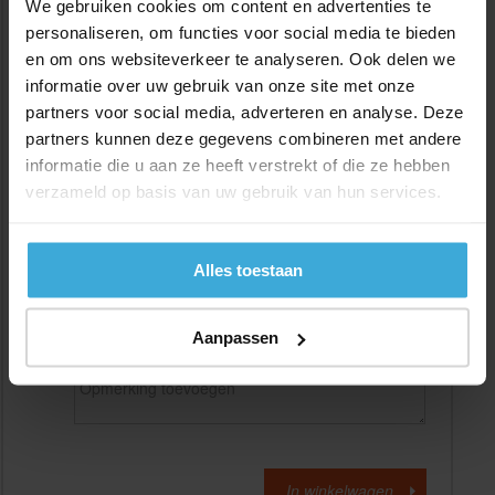
We gebruiken cookies om content en advertenties te
personaliseren, om functies voor social media te bieden
en om ons websiteverkeer te analyseren. Ook delen we
Gewenste
(max. 2000 mm)
lengtemaat in
mm
informatie over uw gebruik van onze site met onze
partners voor social media, adverteren en analyse. Deze
+/- 2 mm lengtetolerantie
partners kunnen deze gegevens combineren met andere
Aantal:
informatie die u aan ze heeft verstrekt of die ze hebben
verzameld op basis van uw gebruik van hun services.
Materiaalkosten
€
0,00
Bewerkingskosten :
€
0,00
Totaalbedrag :
€
0,00
Alles toestaan
Alle bedragen zijn excl. 21% BTW
Aanpassen