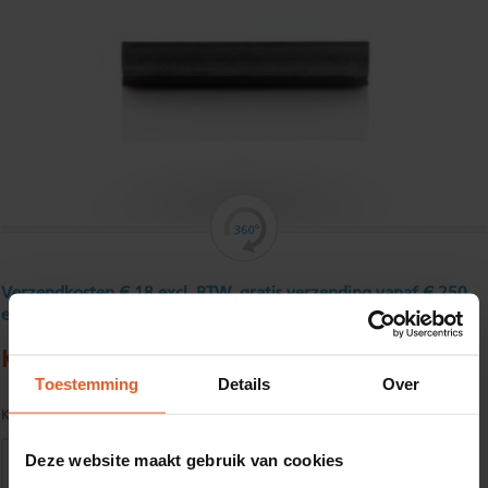
Verzendkosten € 18 excl. BTW, gratis verzending vanaf € 250
excl. BTW
Koudgewalst hoekprofiel 60 x 40 x 3 mm
Toestemming
Details
Over
Kwaliteit:
S235JR volgens EN10025
Deze website maakt gebruik van cookies