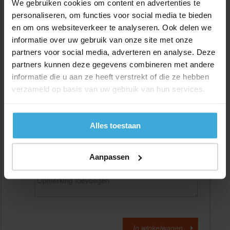
We gebruiken cookies om content en advertenties te
personaliseren, om functies voor social media te bieden
en om ons websiteverkeer te analyseren. Ook delen we
Gewenste
(max. 2000 mm)
lengtemaat in
mm
informatie over uw gebruik van onze site met onze
partners voor social media, adverteren en analyse. Deze
+/- 2 mm lengtetolerantie
partners kunnen deze gegevens combineren met andere
Aantal:
informatie die u aan ze heeft verstrekt of die ze hebben
verzameld op basis van uw gebruik van hun services.
Materiaalkosten
€
0,00
Bewerkingskosten :
€
0,00
Totaalbedrag :
€
0,00
Alles toestaan
Alle bedragen zijn excl. 21% BTW
Aanpassen