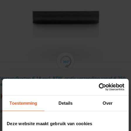
Verzendkosten € 18 excl. BTW, gratis verzending vanaf € 250
excl. BTW
Koudgewalst hoekprofiel 80 x 40 x 3 mm
Toestemming
Details
Over
Kwaliteit:
S235JR volgens EN10025
Deze website maakt gebruik van cookies