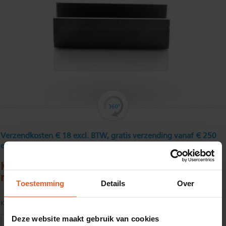
Verzendkosten € 18 excl. BTW, gratis verzending vanaf € 250
excl. BTW
Koudgewalst U - profiel 10 x 10 x 10 x 1,5
mm
Toestemming
Details
Over
Kwaliteit:
S235JR Gebeitst volgens EN10025
Deze website maakt gebruik van cookies