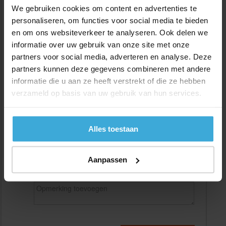
We gebruiken cookies om content en advertenties te
personaliseren, om functies voor social media te bieden
en om ons websiteverkeer te analyseren. Ook delen we
Gewenste
(max. 2000 mm)
informatie over uw gebruik van onze site met onze
lengtemaat in
mm
partners voor social media, adverteren en analyse. Deze
+/- 2 mm lengtetolerantie
partners kunnen deze gegevens combineren met andere
informatie die u aan ze heeft verstrekt of die ze hebben
Aantal:
verzameld op basis van uw gebruik van hun services.
Materiaalkosten
€
0,00
Bewerkingskosten :
€
0,00
Totaalbedrag :
€
0,00
Alles toestaan
Alle bedragen zijn excl. 21% BTW
Aanpassen