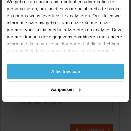
We gebruiken cookies om content en advertenties te
personaliseren, om functies voor social media te bieden
en om ons websiteverkeer te analyseren. Ook delen we
Gewenste
(max. 2000 mm)
lengtemaat in
mm
informatie over uw gebruik van onze site met onze
partners voor social media, adverteren en analyse. Deze
+/- 2 mm lengtetolerantie
partners kunnen deze gegevens combineren met andere
Aantal:
informatie die u aan ze heeft verstrekt of die ze hebben
verzameld op basis van uw gebruik van hun services.
Materiaalkosten
€
0,00
Bewerkingskosten :
€
0,00
Totaalbedrag :
€
0,00
Alles toestaan
Alle bedragen zijn excl. 21% BTW
Aanpassen