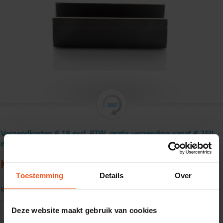
Verzendkosten € 18 excl. BTW, gratis verzending vanaf € 250
excl. BTW
Koudgewalst U - profiel 15 x 15 x 15 x 2 mm
Toestemming
Details
Over
Kwaliteit:
S235JR Gebeitst volgens EN10025
Deze website maakt gebruik van cookies