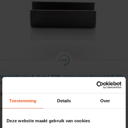
Verzendkosten € 18 excl. BTW, gratis verzending vanaf € 250
excl. BTW
Koudgewalst U - profiel 15 x 20 x 15 x 2 mm
Toestemming
Details
Over
Kwaliteit:
S235JR Gebeitst volgens EN10025
Deze website maakt gebruik van cookies