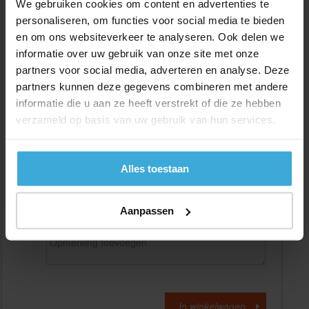
We gebruiken cookies om content en advertenties te
personaliseren, om functies voor social media te bieden
en om ons websiteverkeer te analyseren. Ook delen we
Gewenste
(max. 2000 mm)
lengtemaat in
mm
informatie over uw gebruik van onze site met onze
partners voor social media, adverteren en analyse. Deze
+/- 2 mm lengtetolerantie
partners kunnen deze gegevens combineren met andere
Aantal:
informatie die u aan ze heeft verstrekt of die ze hebben
verzameld op basis van uw gebruik van hun services.
Materiaalkosten
€
0,00
Bewerkingskosten :
€
0,00
Totaalbedrag :
€
0,00
Alles toestaan
Alle bedragen zijn excl. 21% BTW
Aanpassen