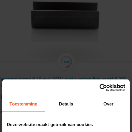
Verzendkosten € 18 excl. BTW, gratis verzending vanaf € 250
excl. BTW
Koudgewalst U - profiel 25 x 70 x 25 x 3 mm
Toestemming
Details
Over
Kwaliteit:
S235JR volgens EN10025
Deze website maakt gebruik van cookies