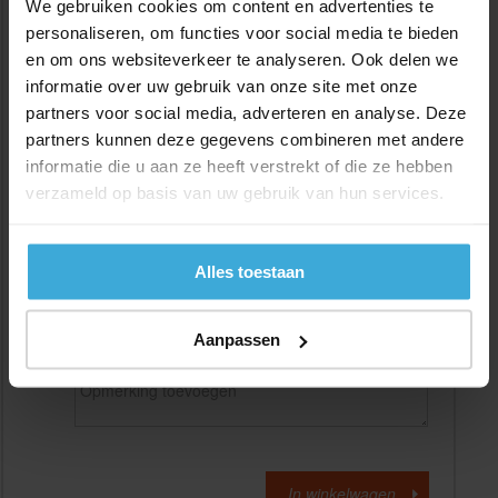
We gebruiken cookies om content en advertenties te
personaliseren, om functies voor social media te bieden
en om ons websiteverkeer te analyseren. Ook delen we
Gewenste
(max. 2000 mm)
lengtemaat in
mm
informatie over uw gebruik van onze site met onze
partners voor social media, adverteren en analyse. Deze
+/- 2 mm lengtetolerantie
partners kunnen deze gegevens combineren met andere
Aantal:
informatie die u aan ze heeft verstrekt of die ze hebben
verzameld op basis van uw gebruik van hun services.
Materiaalkosten
€
0,00
Bewerkingskosten :
€
0,00
Totaalbedrag :
€
0,00
Alles toestaan
Alle bedragen zijn excl. 21% BTW
Aanpassen