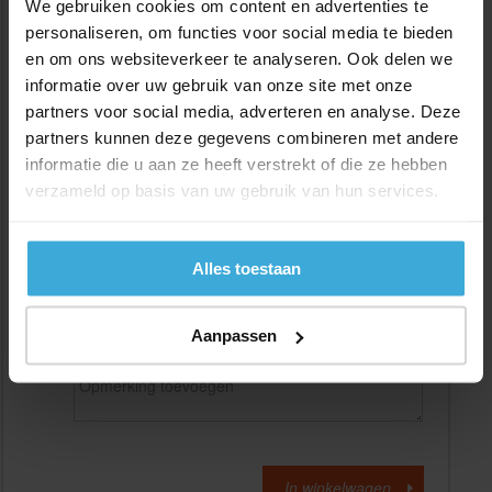
We gebruiken cookies om content en advertenties te
personaliseren, om functies voor social media te bieden
en om ons websiteverkeer te analyseren. Ook delen we
Gewenste
(max. 2000 mm)
lengtemaat in
mm
informatie over uw gebruik van onze site met onze
partners voor social media, adverteren en analyse. Deze
+/- 2 mm lengtetolerantie
partners kunnen deze gegevens combineren met andere
Aantal:
informatie die u aan ze heeft verstrekt of die ze hebben
verzameld op basis van uw gebruik van hun services.
Materiaalkosten
€
0,00
Bewerkingskosten :
€
0,00
Totaalbedrag :
€
0,00
Alles toestaan
Alle bedragen zijn excl. 21% BTW
Aanpassen