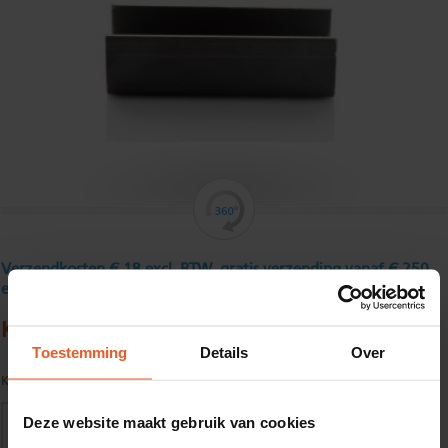
Verzendkosten € 18 excl. BTW, gratis verzending vanaf € 250
excl. BTW
Koudgewalst U - profiel 30 x 30 x 30 x 3 mm
Toestemming
Details
Over
Kwaliteit:
S235JR volgens EN10025
Deze website maakt gebruik van cookies