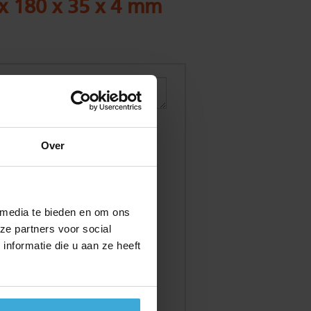
 x 180 x 35 x 4 mm
Over
 media te bieden en om ons
ze partners voor social
nformatie die u aan ze heeft