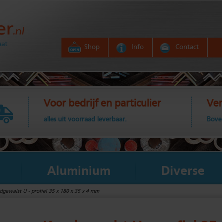
aat
Shop
Info
Contact
Voor bedrijf en particulier
Ver
alles uit voorraad leverbaar.
Bove
Aluminium
Diverse
gewalst U - profiel 35 x 180 x 35 x 4 mm