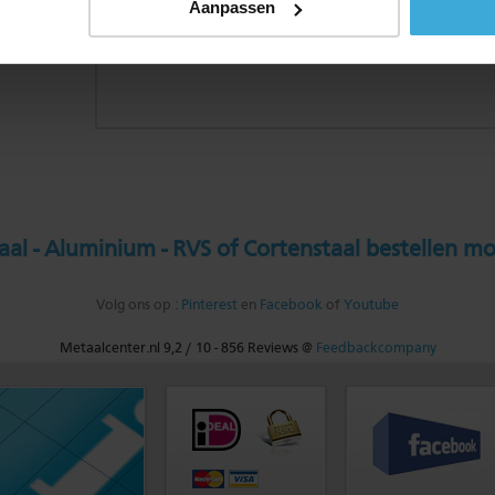
Aanpassen
al - Aluminium - RVS of Cortenstaal bestellen mo
Volg ons op :
Pinterest
en
Facebook
of
Youtube
Metaalcenter.nl
9,2
/
10
-
856
Reviews @
Feedbackcompany