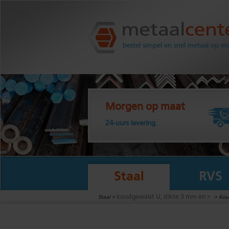
Metaalcenter.nl
bestel simpel en snel metaal op m
Morgen op maat
24-uurs levering.
Staal
RVS
koudgewalst U, dikte 3 mm en >
Staal >
>
Koud