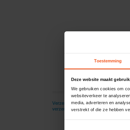
Toestemming
Deze website maakt gebruik
We gebruiken cookies om cont
websiteverkeer te analyseren
media, adverteren en analys
Verzendkosten € 18 excl. BTW, gratis
verstrekt of die ze hebben v
verzending vanaf € 250 excl. BTW