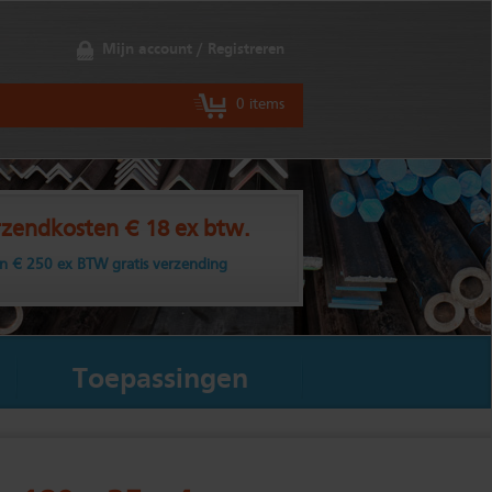
Mijn account / Registreren
0 items
zendkosten € 18 ex btw.
n € 250 ex BTW gratis verzending
Toepassingen