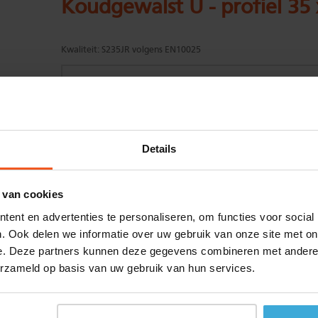
Koudgewalst U - profiel 35
Kwaliteit:
S235JR volgens EN10025
Gewenste
(max. 2000 mm)
Details
lengtemaat in
mm
+/- 2 mm lengtetolerantie
 van cookies
Aantal:
ent en advertenties te personaliseren, om functies voor social
Materiaalkosten
€
0,00
. Ook delen we informatie over uw gebruik van onze site met on
Bewerkingskosten :
€
0,00
e. Deze partners kunnen deze gegevens combineren met andere i
Totaalbedrag :
€
0,00
erzameld op basis van uw gebruik van hun services.
Alle bedragen zijn excl. 21% BTW