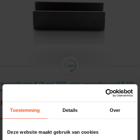
Verzendkosten € 18 excl. BTW, gratis verzending vanaf € 250
excl. BTW
Koudgewalst U - profiel 40 x 40 x 40 x 4 mm
Toestemming
Details
Over
Kwaliteit:
S235JR volgens EN10025
Deze website maakt gebruik van cookies