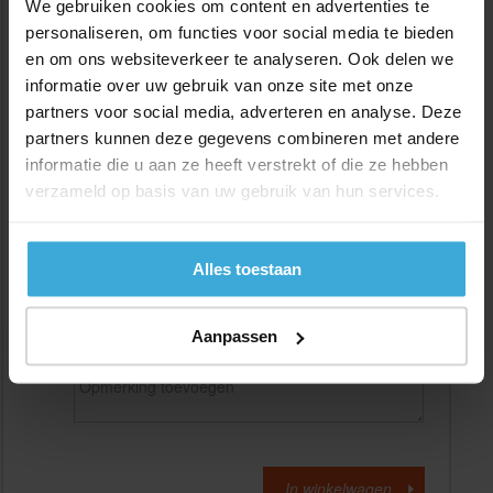
We gebruiken cookies om content en advertenties te
personaliseren, om functies voor social media te bieden
en om ons websiteverkeer te analyseren. Ook delen we
Gewenste
(max. 2000 mm)
lengtemaat in
mm
informatie over uw gebruik van onze site met onze
partners voor social media, adverteren en analyse. Deze
+/- 2 mm lengtetolerantie
partners kunnen deze gegevens combineren met andere
Aantal:
informatie die u aan ze heeft verstrekt of die ze hebben
verzameld op basis van uw gebruik van hun services.
Materiaalkosten
€
0,00
Bewerkingskosten :
€
0,00
Totaalbedrag :
€
0,00
Alles toestaan
Alle bedragen zijn excl. 21% BTW
Aanpassen