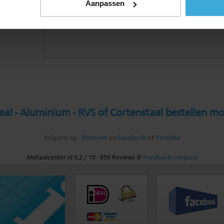
Aanpassen
al - Aluminium - RVS of Cortenstaal bestellen mo
Volg ons op :
Pinterest
en
Facebook
of
Youtube
Metaalcenter.nl
9,2
/
10
-
856
Reviews @
Feedbackcompany