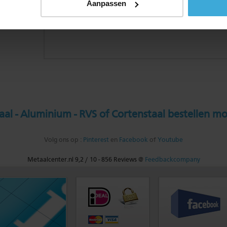
Aanpassen
al - Aluminium - RVS of Cortenstaal bestellen mo
Volg ons op :
Pinterest
en
Facebook
of
Youtube
Metaalcenter.nl
9,2
/
10
-
856
Reviews @
Feedbackcompany