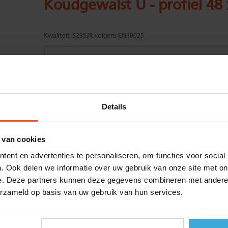
Koudgewalst U - profiel 48
Kwaliteit:
S235JR volgens EN10025
Gewenste
(max. 2000 mm)
Details
lengtemaat in
mm
+/- 2 mm lengtetolerantie
 van cookies
Aantal:
ent en advertenties te personaliseren, om functies voor social
Materiaalkosten
€
0,00
. Ook delen we informatie over uw gebruik van onze site met on
Bewerkingskosten :
€
0,00
e. Deze partners kunnen deze gegevens combineren met andere i
Totaalbedrag :
€
0,00
erzameld op basis van uw gebruik van hun services.
Alle bedragen zijn excl. 21% BTW