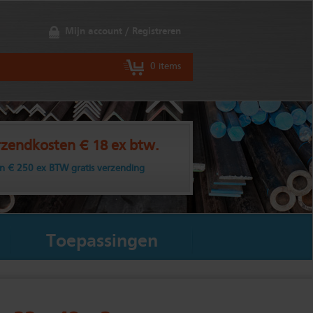
Mijn account / Registreren
0 items
zendkosten € 18 ex btw.
n € 250 ex BTW gratis verzending
Toepassingen