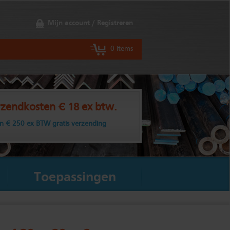
Mijn account / Registreren
0 items
zendkosten € 18 ex btw.
n € 250 ex BTW gratis verzending
Toepassingen