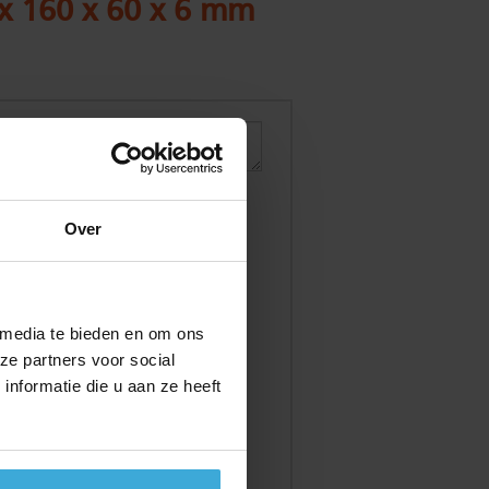
 x 160 x 60 x 6 mm
Over
 media te bieden en om ons
ze partners voor social
nformatie die u aan ze heeft