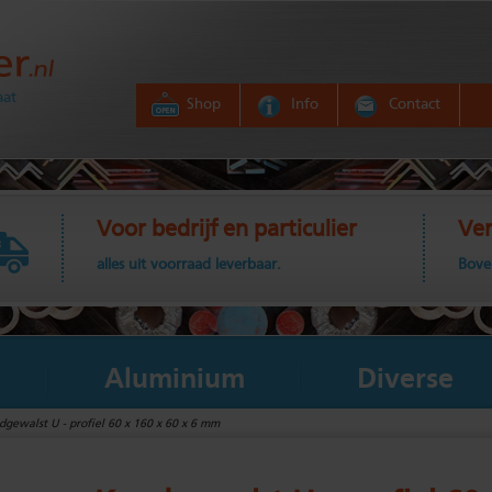
aat
Shop
Info
Contact
Voor bedrijf en particulier
Ver
alles uit voorraad leverbaar.
Bove
Aluminium
Diverse
gewalst U - profiel 60 x 160 x 60 x 6 mm