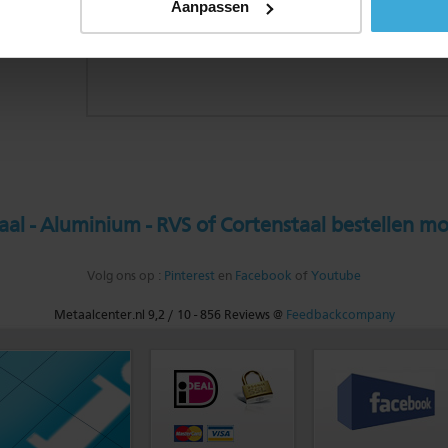
Aanpassen
al - Aluminium - RVS of Cortenstaal bestellen mo
Volg ons op :
Pinterest
en
Facebook
of
Youtube
Metaalcenter.nl
9,2
/
10
-
856
Reviews @
Feedbackcompany