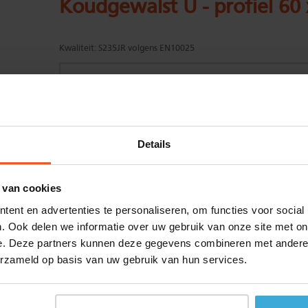
Koudgewalst U - profiel 60
Kwaliteit:
S235JR volgens EN10025
Gewenste
(max. 2000 mm)
Details
lengtemaat in
mm
+/- 2 mm lengtetolerantie
 van cookies
Aantal:
ent en advertenties te personaliseren, om functies voor social
Materiaalkosten
€
0,00
. Ook delen we informatie over uw gebruik van onze site met on
Bewerkingskosten :
€
0,00
e. Deze partners kunnen deze gegevens combineren met andere i
Totaalbedrag :
€
0,00
erzameld op basis van uw gebruik van hun services.
Alle bedragen zijn excl. 21% BTW