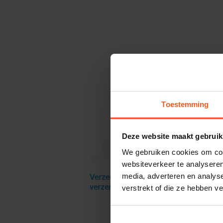
Toestemming
Deze website maakt gebruik
We gebruiken cookies om cont
websiteverkeer te analyseren
media, adverteren en analys
Verzendkosten € 18 excl. BTW, gratis
verstrekt of die ze hebben v
verzending vanaf € 250 excl. BTW