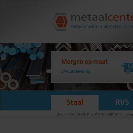
Metaalcenter.nl
bestel simpel en snel metaal op m
Morgen op maat
24-uurs levering.
Staal
RVS
koudgewalst U, dikte 3 mm en >
Staal >
>
Koud