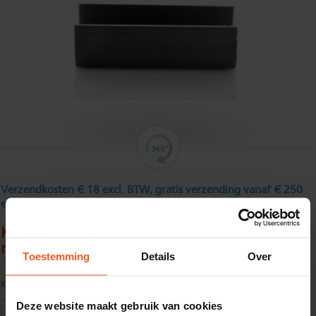
Verzendkosten € 18 excl. BTW, gratis verzending vanaf € 250
excl. BTW
Koudgewalst U - profiel 80 x 200 x 80 x 5
mm
Toestemming
Details
Over
Kwaliteit:
S235JR volgens EN10025
Deze website maakt gebruik van cookies