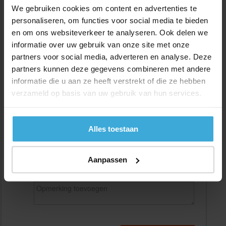
We gebruiken cookies om content en advertenties te
personaliseren, om functies voor social media te bieden
en om ons websiteverkeer te analyseren. Ook delen we
Gewenste
(max. 2000 mm)
informatie over uw gebruik van onze site met onze
lengtemaat in
mm
partners voor social media, adverteren en analyse. Deze
+/- 2 mm lengtetolerantie
partners kunnen deze gegevens combineren met andere
informatie die u aan ze heeft verstrekt of die ze hebben
Aantal:
verzameld op basis van uw gebruik van hun services.
Materiaalkosten
€
0,00
Bewerkingskosten :
€
0,00
Totaalbedrag :
€
0,00
Alles toestaan
Alle bedragen zijn excl. 21% BTW
Aanpassen