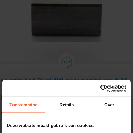
Verzendkosten € 18 excl. BTW, gratis verzending vanaf € 250
excl. BTW
Buisprofiel, gebeitst 70 x 40 x 2 mm
Toestemming
Details
Over
Kwaliteit:
E220/E235 CR1/CR2 volgens EN10305-5-S2
Deze website maakt gebruik van cookies