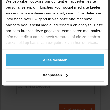
We gebruiken cookies om content en advertenties te
personaliseren, om functies voor social media te bieden
en om ons websiteverkeer te analyseren. Ook delen we
Gewenste
(max. 2000 mm)
lengtemaat in
mm
informatie over uw gebruik van onze site met onze
partners voor social media, adverteren en analyse. Deze
+/- 2 mm lengtetolerantie
partners kunnen deze gegevens combineren met andere
Aantal:
informatie die u aan ze heeft verstrekt of die ze hebben
verzameld op basis van uw gebruik van hun services.
Materiaalkosten
€
0,00
Bewerkingskosten :
€
0,00
Totaalbedrag :
€
0,00
Alles toestaan
Alle bedragen zijn excl. 21% BTW
Aanpassen