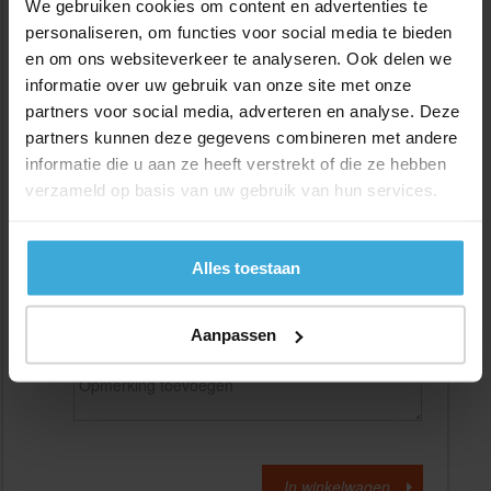
We gebruiken cookies om content en advertenties te
personaliseren, om functies voor social media te bieden
en om ons websiteverkeer te analyseren. Ook delen we
Gewenste
(max. 2000 mm)
lengtemaat in
mm
informatie over uw gebruik van onze site met onze
partners voor social media, adverteren en analyse. Deze
+/- 2 mm lengtetolerantie
partners kunnen deze gegevens combineren met andere
Aantal:
informatie die u aan ze heeft verstrekt of die ze hebben
verzameld op basis van uw gebruik van hun services.
Materiaalkosten
€
0,00
Bewerkingskosten :
€
0,00
Totaalbedrag :
€
0,00
Alles toestaan
Alle bedragen zijn excl. 21% BTW
Aanpassen