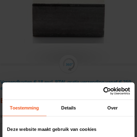
Verzendkosten € 18 excl. BTW, gratis verzending vanaf € 250
excl. BTW
Buisprofiel, gebeitst 80 x 20 x 2 mm
Toestemming
Details
Over
Kwaliteit:
E220/E235 CR1/CR2 volgens EN10305-5-S2
Deze website maakt gebruik van cookies