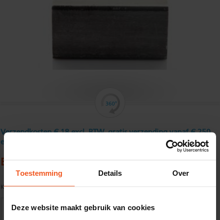
Verzendkosten € 18 excl. BTW, gratis verzending vanaf € 250
excl. BTW
Buisprofiel, ongebeitst 70 x 40 x 4 mm
Toestemming
Details
Over
Kwaliteit:
S235JRH volgens EN10219
Deze website maakt gebruik van cookies