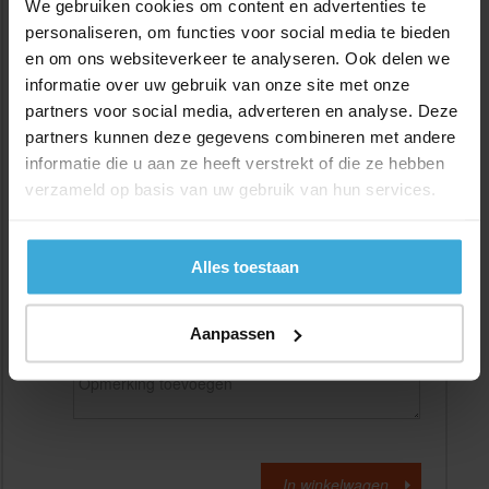
We gebruiken cookies om content en advertenties te
personaliseren, om functies voor social media te bieden
en om ons websiteverkeer te analyseren. Ook delen we
Gewenste
(max. 2000 mm)
lengtemaat in
mm
informatie over uw gebruik van onze site met onze
partners voor social media, adverteren en analyse. Deze
+/- 2 mm lengtetolerantie
partners kunnen deze gegevens combineren met andere
Aantal:
informatie die u aan ze heeft verstrekt of die ze hebben
verzameld op basis van uw gebruik van hun services.
Materiaalkosten
€
0,00
Bewerkingskosten :
€
0,00
Totaalbedrag :
€
0,00
Alles toestaan
Alle bedragen zijn excl. 21% BTW
Aanpassen