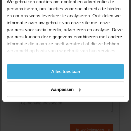
We gebruiken cookies om content en advertenties te
personaliseren, om functies voor social media te bieden
en om ons websiteverkeer te analyseren. Ook delen we
Gewenste
(max. 2000 mm)
lengtemaat in
mm
informatie over uw gebruik van onze site met onze
partners voor social media, adverteren en analyse. Deze
+/- 2 mm lengtetolerantie
partners kunnen deze gegevens combineren met andere
Aantal:
informatie die u aan ze heeft verstrekt of die ze hebben
verzameld op basis van uw gebruik van hun services.
Materiaalkosten
€
0,00
Bewerkingskosten :
€
0,00
Totaalbedrag :
€
0,00
Alles toestaan
Alle bedragen zijn excl. 21% BTW
Aanpassen