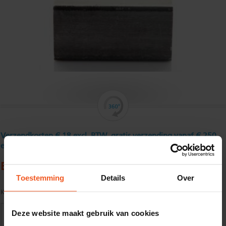
Verzendkosten € 18 excl. BTW, gratis verzending vanaf € 250
excl. BTW
Buisprofiel, ongebeitst100 x 60 x 4 mm
Toestemming
Details
Over
Kwaliteit:
S235JRH volgens EN10219
Deze website maakt gebruik van cookies