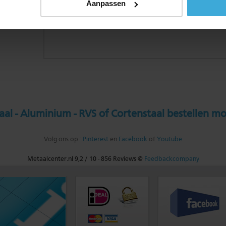
Aanpassen
al - Aluminium - RVS of Cortenstaal bestellen mo
Volg ons op :
Pinterest
en
Facebook
of
Youtube
Metaalcenter.nl
9,2
/
10
-
856
Reviews @
Feedbackcompany