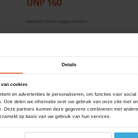
UNP 160
Kwaliteit:
S235JR volgens EN10025
Gewenste
(max. 2000 mm)
Details
lengtemaat in
mm
+/- 2 mm lengtetolerantie
 van cookies
Aantal:
ent en advertenties te personaliseren, om functies voor social
Materiaalkosten
€
0,00
. Ook delen we informatie over uw gebruik van onze site met on
Bewerkingskosten :
€
0,00
e. Deze partners kunnen deze gegevens combineren met andere i
Totaalbedrag :
€
0,00
erzameld op basis van uw gebruik van hun services.
Alle bedragen zijn excl. 21% BTW