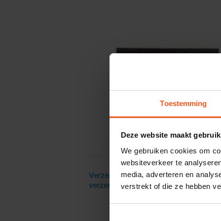
Toestemming
Deze website maakt gebruik
We gebruiken cookies om cont
websiteverkeer te analyseren
media, adverteren en analys
Verzendkosten € 18 excl. BTW, gratis
verstrekt of die ze hebben v
verzending vanaf € 250 excl. BTW