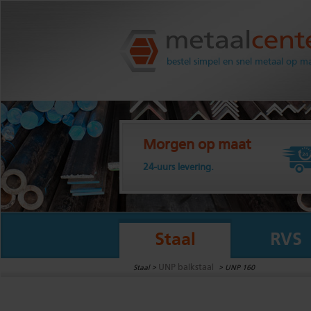
Metaalcenter.nl
bestel simpel en snel metaal op m
Morgen op maat
24-uurs levering.
Staal
RVS
UNP balkstaal
Staal >
>
UNP 160