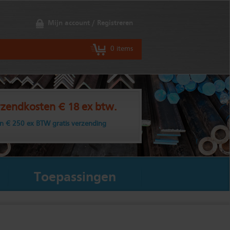
Mijn account / Registreren
0 items
zendkosten € 18 ex btw.
n € 250 ex BTW gratis verzending
Toepassingen