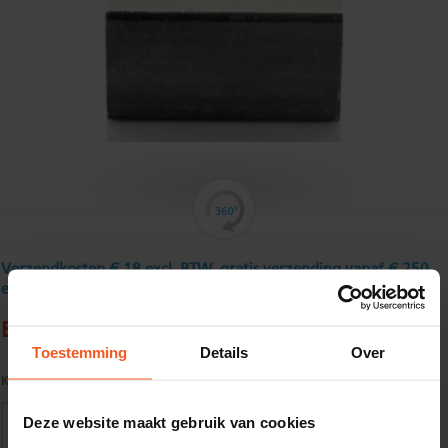
Verzendkosten € 18 excl. BTW, gratis verzending vanaf € 250
excl. BTW
Buisprofiel, ongebeitst 50 x 50 x 4 mm
Toestemming
Details
Over
Kwaliteit:
S235JRH volgens EN10219
Deze website maakt gebruik van cookies