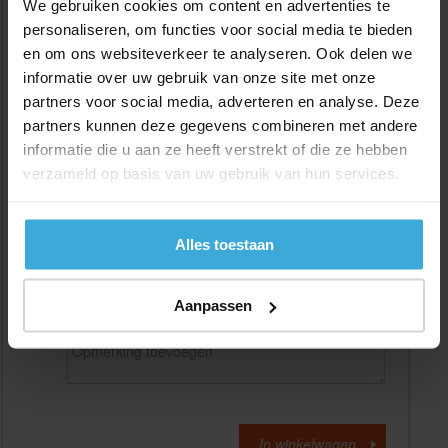
We gebruiken cookies om content en advertenties te
personaliseren, om functies voor social media te bieden
en om ons websiteverkeer te analyseren. Ook delen we
Gewenste
(max. 2000 mm)
lengtemaat in
mm
informatie over uw gebruik van onze site met onze
partners voor social media, adverteren en analyse. Deze
+/- 2 mm lengtetolerantie
partners kunnen deze gegevens combineren met andere
Aantal:
informatie die u aan ze heeft verstrekt of die ze hebben
verzameld op basis van uw gebruik van hun services.
Materiaalkosten
€
0,00
Bewerkingskosten :
€
0,00
Totaalbedrag :
€
0,00
Alles toestaan
Alle bedragen zijn excl. 21% BTW
Aanpassen