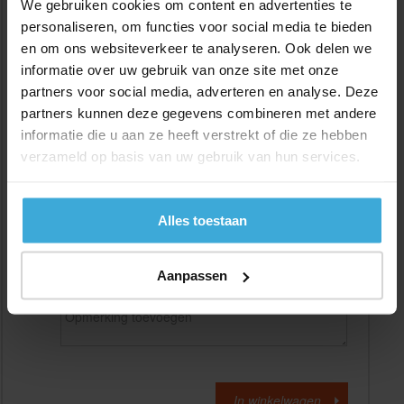
We gebruiken cookies om content en advertenties te
personaliseren, om functies voor social media te bieden
en om ons websiteverkeer te analyseren. Ook delen we
Gewenste
(max. 2000 mm)
lengtemaat in
mm
informatie over uw gebruik van onze site met onze
partners voor social media, adverteren en analyse. Deze
+/- 2 mm lengtetolerantie
partners kunnen deze gegevens combineren met andere
Aantal:
informatie die u aan ze heeft verstrekt of die ze hebben
verzameld op basis van uw gebruik van hun services.
Materiaalkosten
€
0,00
Bewerkingskosten :
€
0,00
Totaalbedrag :
€
0,00
Alles toestaan
Alle bedragen zijn excl. 21% BTW
Aanpassen