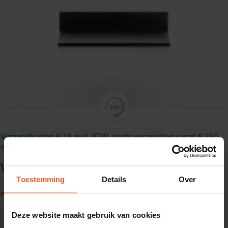
Verzendkosten € 18 excl. BTW, gratis verzending vanaf € 250
excl. BTW
Warmgewalst hoekstaal 30 x 30 x 5 mm
Toestemming
Details
Over
Kwaliteit:
S235JR volgens EN10025
Deze website maakt gebruik van cookies