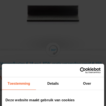
Verzendkosten € 18 excl. BTW, gratis verzending vanaf € 250
excl. BTW
Warmgewalst hoekstaal 40 x 40 x 3 mm
Toestemming
Details
Over
Kwaliteit:
S235JR volgens EN10025
Deze website maakt gebruik van cookies