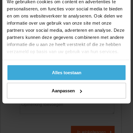
We gebruiken cookies om content en advertenties te
personaliseren, om functies voor social media te bieden
en om ons websiteverkeer te analyseren. Ook delen we
Gewenste
(max. 2000 mm)
lengtemaat in
mm
informatie over uw gebruik van onze site met onze
partners voor social media, adverteren en analyse. Deze
+/- 2 mm lengtetolerantie
partners kunnen deze gegevens combineren met andere
Aantal:
informatie die u aan ze heeft verstrekt of die ze hebben
verzameld op basis van uw gebruik van hun services.
Materiaalkosten
€
0,00
Bewerkingskosten :
€
0,00
Totaalbedrag :
€
0,00
Alles toestaan
Alle bedragen zijn excl. 21% BTW
Aanpassen