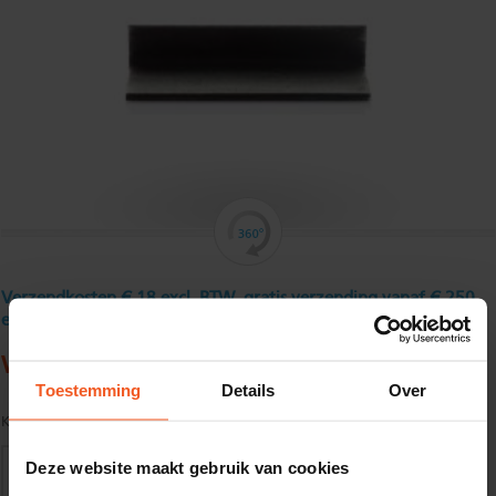
Verzendkosten € 18 excl. BTW, gratis verzending vanaf € 250
excl. BTW
Warmgewalst hoekstaal 45 x 30 x 4 mm
Toestemming
Details
Over
Kwaliteit:
S235JR volgens EN10025
Deze website maakt gebruik van cookies