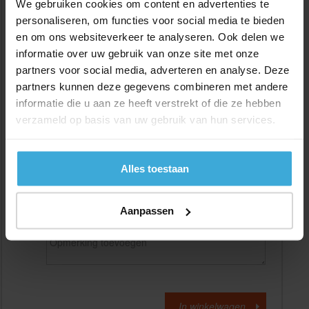
We gebruiken cookies om content en advertenties te
personaliseren, om functies voor social media te bieden
en om ons websiteverkeer te analyseren. Ook delen we
Gewenste
(max. 2000 mm)
lengtemaat in
mm
informatie over uw gebruik van onze site met onze
partners voor social media, adverteren en analyse. Deze
+/- 2 mm lengtetolerantie
partners kunnen deze gegevens combineren met andere
Aantal:
informatie die u aan ze heeft verstrekt of die ze hebben
verzameld op basis van uw gebruik van hun services.
Materiaalkosten
€
0,00
Bewerkingskosten :
€
0,00
Totaalbedrag :
€
0,00
Alles toestaan
Alle bedragen zijn excl. 21% BTW
Aanpassen