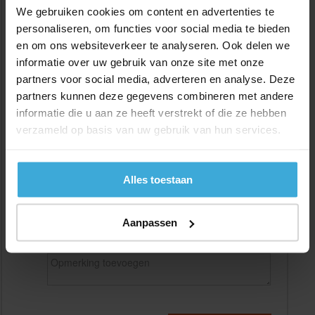
We gebruiken cookies om content en advertenties te
personaliseren, om functies voor social media te bieden
en om ons websiteverkeer te analyseren. Ook delen we
Gewenste
(max. 2000 mm)
informatie over uw gebruik van onze site met onze
lengtemaat in
mm
partners voor social media, adverteren en analyse. Deze
+/- 2 mm lengtetolerantie
partners kunnen deze gegevens combineren met andere
informatie die u aan ze heeft verstrekt of die ze hebben
Aantal:
verzameld op basis van uw gebruik van hun services.
Materiaalkosten
€
0,00
Bewerkingskosten :
€
0,00
Totaalbedrag :
€
0,00
Alles toestaan
Alle bedragen zijn excl. 21% BTW
Aanpassen