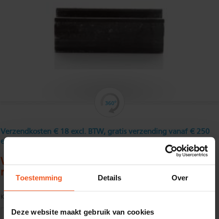
Verzendkosten € 18 excl. BTW, gratis verzending vanaf € 250
excl. BTW
Warmgewalst klein U - staal 40 x 20 x 5 x 5
mm
Toestemming
Details
Over
Kwaliteit:
S235JR volgens EN10025
Deze website maakt gebruik van cookies