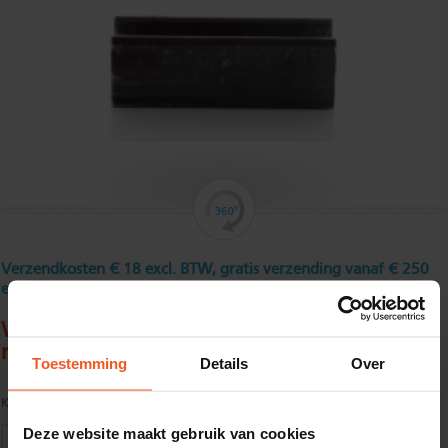
Verzendkosten € 18 excl. BTW, gratis verzending vanaf € 250
excl. BTW
Warmgewalst klein U - staal 60 x 30 x 6 x 6
mm
Toestemming
Details
Over
Kwaliteit:
S235JR volgens EN10025
Deze website maakt gebruik van cookies