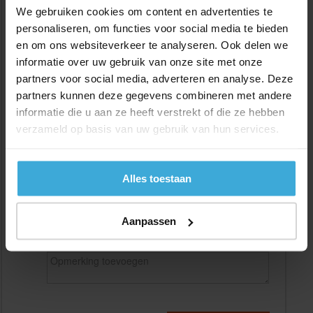
We gebruiken cookies om content en advertenties te
personaliseren, om functies voor social media te bieden
en om ons websiteverkeer te analyseren. Ook delen we
Gewenste
(max. 2000 mm)
informatie over uw gebruik van onze site met onze
lengtemaat in
mm
partners voor social media, adverteren en analyse. Deze
+/- 2 mm lengtetolerantie
partners kunnen deze gegevens combineren met andere
informatie die u aan ze heeft verstrekt of die ze hebben
Aantal:
verzameld op basis van uw gebruik van hun services.
Materiaalkosten
€
0,00
Bewerkingskosten :
€
0,00
Totaalbedrag :
€
0,00
Alles toestaan
Alle bedragen zijn excl. 21% BTW
Aanpassen