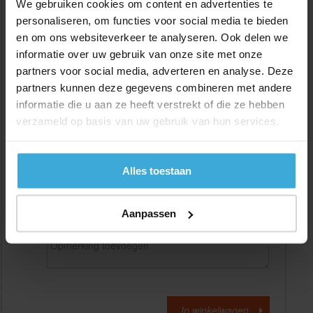
We gebruiken cookies om content en advertenties te
personaliseren, om functies voor social media te bieden
en om ons websiteverkeer te analyseren. Ook delen we
Gewenste
(max. 2000 mm)
lengtemaat in
mm
informatie over uw gebruik van onze site met onze
partners voor social media, adverteren en analyse. Deze
+/- 2 mm lengtetolerantie
partners kunnen deze gegevens combineren met andere
Aantal:
informatie die u aan ze heeft verstrekt of die ze hebben
verzameld op basis van uw gebruik van hun services.
Materiaalkosten
€
0,00
Bewerkingskosten :
€
0,00
Totaalbedrag :
€
0,00
Alles toestaan
Alle bedragen zijn excl. 21% BTW
Aanpassen