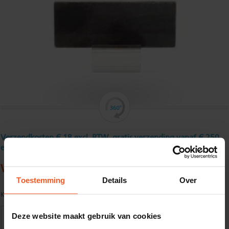
Verzendkosten € 18 excl. BTW, gratis verzending vanaf € 250
excl. BTW
Warmgewalst platstaal 25 x 8 mm
Toestemming
Details
Over
Kwaliteit:
S235JR volgens EN10025
Deze website maakt gebruik van cookies