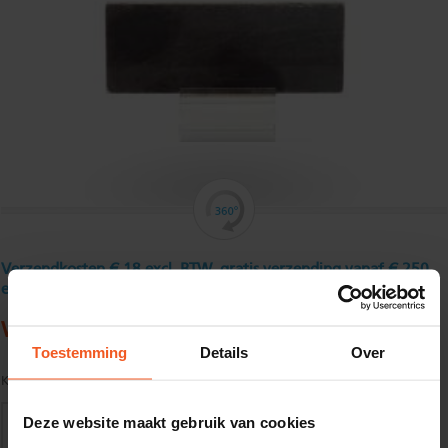
Verzendkosten € 18 excl. BTW, gratis verzending vanaf € 250
excl. BTW
Warmgewalst platstaal 30 x 5 mm
Toestemming
Details
Over
Kwaliteit:
S235JR volgens EN10025
Deze website maakt gebruik van cookies