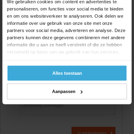
We gebruiken cookies om content en advertenties te
personaliseren, om functies voor social media te bieden
en om ons websiteverkeer te analyseren. Ook delen we
Gewenste
(max. 2000 mm)
lengtemaat in
mm
informatie over uw gebruik van onze site met onze
partners voor social media, adverteren en analyse. Deze
+/- 2 mm lengtetolerantie
partners kunnen deze gegevens combineren met andere
Aantal:
informatie die u aan ze heeft verstrekt of die ze hebben
verzameld op basis van uw gebruik van hun services.
Materiaalkosten
€
0,00
Bewerkingskosten :
€
0,00
Totaalbedrag :
€
0,00
Alles toestaan
Alle bedragen zijn excl. 21% BTW
Aanpassen