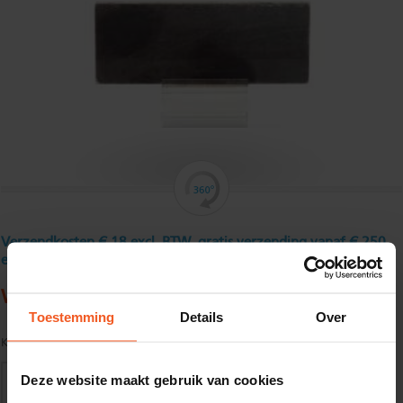
Verzendkosten € 18 excl. BTW, gratis verzending vanaf € 250
excl. BTW
Warmgewalst platstaal 40 x 6 mm
Toestemming
Details
Over
Kwaliteit:
S235JR volgens EN10025
Deze website maakt gebruik van cookies