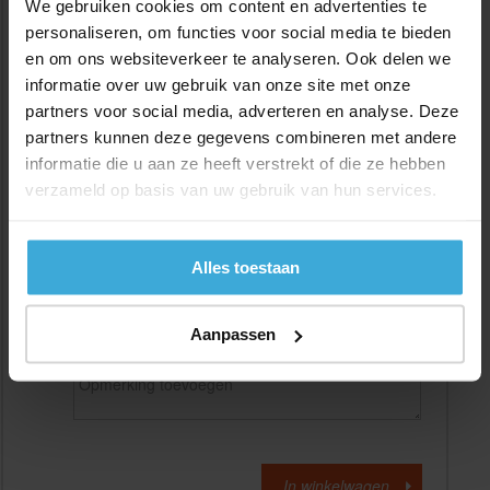
We gebruiken cookies om content en advertenties te
personaliseren, om functies voor social media te bieden
en om ons websiteverkeer te analyseren. Ook delen we
Gewenste
(max. 2000 mm)
lengtemaat in
mm
informatie over uw gebruik van onze site met onze
partners voor social media, adverteren en analyse. Deze
+/- 2 mm lengtetolerantie
partners kunnen deze gegevens combineren met andere
Aantal:
informatie die u aan ze heeft verstrekt of die ze hebben
verzameld op basis van uw gebruik van hun services.
Materiaalkosten
€
0,00
Bewerkingskosten :
€
0,00
Totaalbedrag :
€
0,00
Alles toestaan
Alle bedragen zijn excl. 21% BTW
Aanpassen