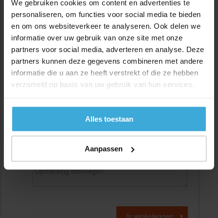
We gebruiken cookies om content en advertenties te
personaliseren, om functies voor social media te bieden
en om ons websiteverkeer te analyseren. Ook delen we
Gewenste
(max. 2000 mm)
lengtemaat in
mm
informatie over uw gebruik van onze site met onze
partners voor social media, adverteren en analyse. Deze
+/- 2 mm lengtetolerantie
partners kunnen deze gegevens combineren met andere
Aantal:
informatie die u aan ze heeft verstrekt of die ze hebben
verzameld op basis van uw gebruik van hun services.
Materiaalkosten
€
0,00
Bewerkingskosten :
€
0,00
Totaalbedrag :
€
0,00
Alles toestaan
Alle bedragen zijn excl. 21% BTW
Aanpassen