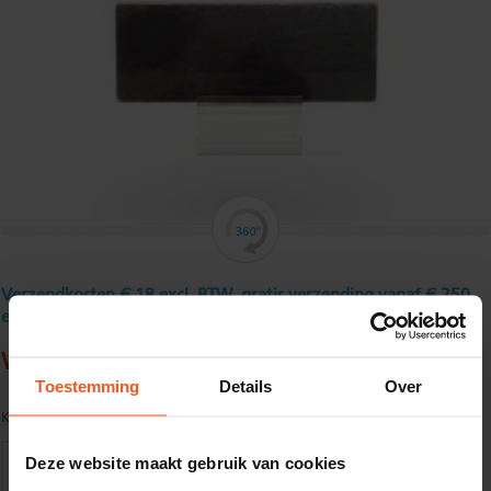
Verzendkosten € 18 excl. BTW, gratis verzending vanaf € 250
excl. BTW
Warmgewalst platstaal 45 x 8 mm
Toestemming
Details
Over
Kwaliteit:
S235JR volgens EN10025
Deze website maakt gebruik van cookies