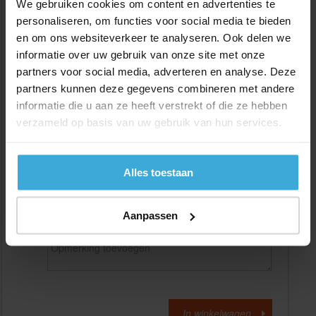
We gebruiken cookies om content en advertenties te
personaliseren, om functies voor social media te bieden
en om ons websiteverkeer te analyseren. Ook delen we
Gewenste
(max. 2000 mm)
lengtemaat in
mm
informatie over uw gebruik van onze site met onze
partners voor social media, adverteren en analyse. Deze
+/- 2 mm lengtetolerantie
partners kunnen deze gegevens combineren met andere
Aantal:
informatie die u aan ze heeft verstrekt of die ze hebben
verzameld op basis van uw gebruik van hun services.
Materiaalkosten
€
0,00
Bewerkingskosten :
€
0,00
Totaalbedrag :
€
0,00
Alles toestaan
Alle bedragen zijn excl. 21% BTW
Aanpassen