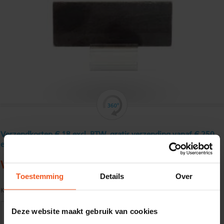
Verzendkosten € 18 excl. BTW, gratis verzending vanaf € 250
excl. BTW
Warmgewalst platstaal 60 x 5 mm
Toestemming
Details
Over
Kwaliteit:
S235JR volgens EN10025
Deze website maakt gebruik van cookies