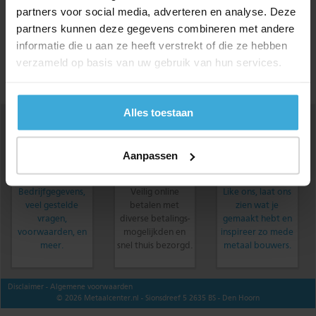
partners voor social media, adverteren en analyse. Deze
bestellen morgen in huis
partners kunnen deze gegevens combineren met andere
informatie die u aan ze heeft verstrekt of die ze hebben
Volg ons op :
Pinterest
en
Facebook
of
Youtube
verzameld op basis van uw gebruik van hun services.
Metaalcenter.nl
9,2
/
10
-
856
Reviews @
Feedbackcompany
Alles toestaan
Aanpassen
Bedrijfgegevens,
Veilig online
Like ons, laat ons
veel gestelde
betalen met
zien wat je
vragen,
diverse betalings-
gemaakt hebt en
voorwaarden, en
mogelijkden en
inspireer zo mede
meer.
snel thuis bezorgd.
metaal bouwers.
Disclaimer
- Algemene voorwaarden
© 2026 Metaalcenter.nl - Sionsdreef 5 2635 BS - Den Hoorn